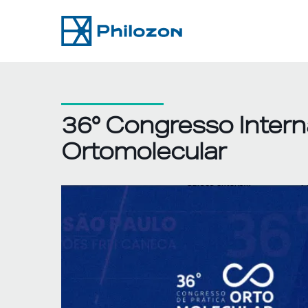
Skip
to
content
36° Congresso Intern
Ortomolecular