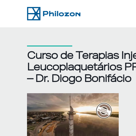
Skip
to
content
Curso de Terapias Inj
Leucoplaquetários P
– Dr. Diogo Bonifácio