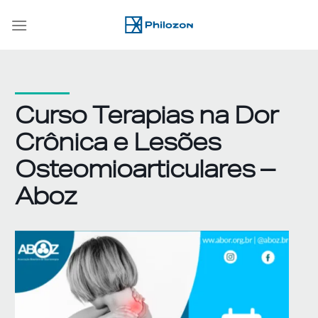
Skip
to
content
Curso Terapias na Dor
Crônica e Lesões
Osteomioarticulares –
Aboz