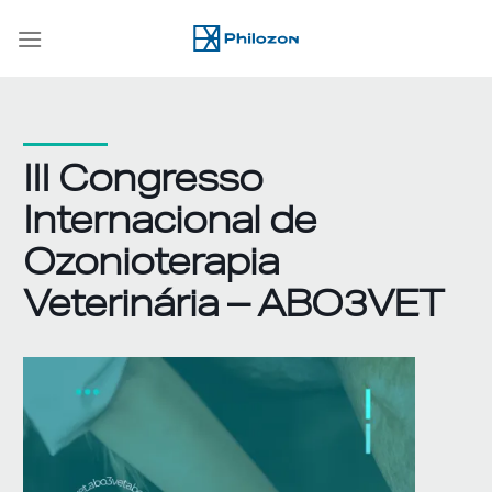
Skip
to
content
III Congresso
Internacional de
Ozonioterapia
Veterinária – ABO3VET