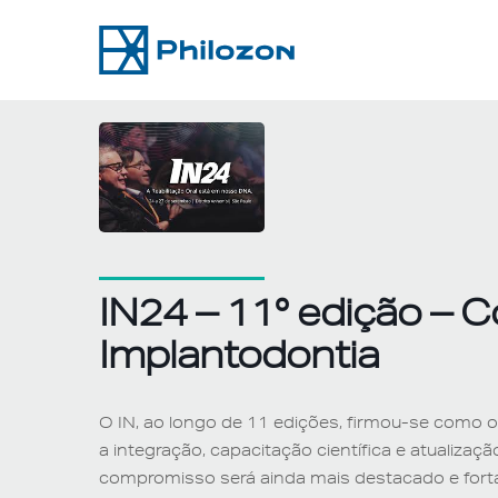
Skip
to
content
IN24 – 11° edição – 
Implantodontia
O IN, ao longo de 11 edições, firmou-se como o
a integração, capacitação científica e atualizaç
compromisso será ainda mais destacado e forta